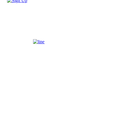
ไม่มีขั้นต่ำ ระบบออโต้ ไพ่เสือ
มังกร ไพ่เสือมังกร สล็อตเว็บ
ตรง API แท้ ฝากถอนไว
โบนัสแตกหนักทุกเกม ลองฟรี
ไม่มีขั้นต่ำ