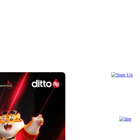
โปรคาสิโน คาส