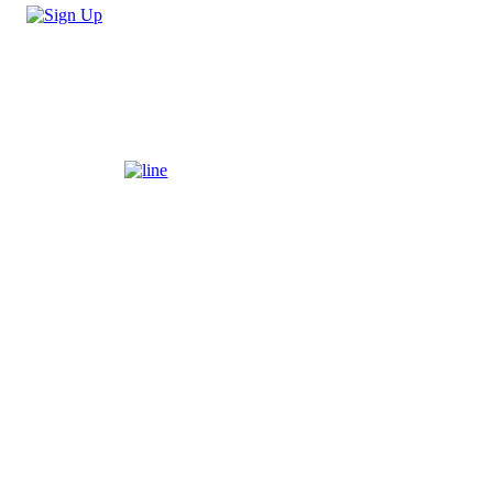
แทงบอล โบนัสฟรี รูเล็ต
สมัครฟรี สล็อตเว็บตรง API
แท้ ฝากถอนไว โบนัสแตก
หนักทุกเกม ลองฟรีไม่มีขั้นต่ำ
สมัครใหม่ รับโบนัสฟรี 100 บาท สล็อตเว็บตรง ทดลองเล่น