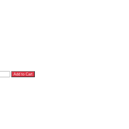
ากถอนไว โบนัสแตกหนักทุกเกม
ต่ำ
ท สล็อตเว็บตรง ทดลองเล่นฟรี ลุ้นโบนัสใหญ่ได้ทุกเกม จ่ายจริง
้อมให้คุณสนุกกับการทำเงินแบบไม่มีสะดุด
Add to Cart