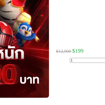
รางวัลใหญ่ สล
โบนัสแตกหนักทุ
สมัครใหม่ รับโบนัสฟรี 100 บา
ทุกยอดที่ชนะ ไม่มีขั้นต่ำ พร
$199
$12,900
Quantity